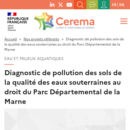
Menu
FR
EN
menu
du
RECHERCHER UN MOT-CLÉ, UNE PUBLICATION, ETC.
social
compte
links
de
QUE RECHERCHEZ-VOUS ?
OK
l'utilisateur
Accueil
Nos projets référents
Diagnostic de pollution des sols de
la qualité des eaux souterraines au droit du Parc Départemental de la
Marne
EAU ET MILIEUX AQUATIQUES
Diagnostic de pollution des sols de
la qualité des eaux souterraines au
droit du Parc Départemental de la
Marne