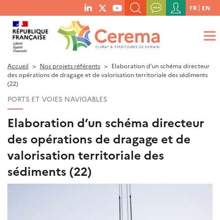
Menu
FR
EN
menu
du
RECHERCHER UN MOT-CLÉ, UNE PUBLICATION, ETC.
social
compte
links
de
QUE RECHERCHEZ-VOUS ?
OK
l'utilisateur
Accueil
Nos projets référents
Elaboration d’un schéma directeur
des opérations de dragage et de valorisation territoriale des sédiments
(22)
PORTS ET VOIES NAVIGABLES
Elaboration d’un schéma directeur
des opérations de dragage et de
valorisation territoriale des
sédiments (22)