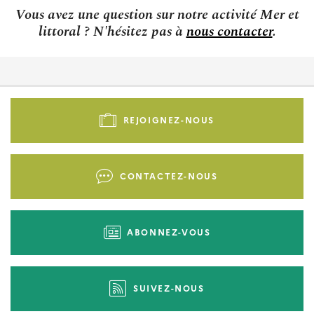
Vous avez une question sur notre activité Mer et
littoral ? N'hésitez pas à
nous contacter
.
Pied
de
REJOIGNEZ-NOUS
page
-
Liens
CONTACTEZ-NOUS
d'actions
ABONNEZ-VOUS
SUIVEZ-NOUS