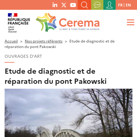
Menu
FR
EN
menu
du
RECHERCHER UN MOT-CLÉ, UNE PUBLICATION, ETC.
social
compte
links
de
QUE RECHERCHEZ-VOUS ?
OK
l'utilisateur
Accueil
Nos projets référents
Etude de diagnostic et de
réparation du pont Pakowski
OUVRAGES D’ART
Etude de diagnostic et de
réparation du pont Pakowski