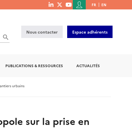
Menu
FR
EN
menu
du
social
compte
links
de
Nous contacter
Espace adhérents
l'utilisateur
OK
PUBLICATIONS & RESSOURCES
ACTUALITÉS
ntiers urbains
ole sur la prise en