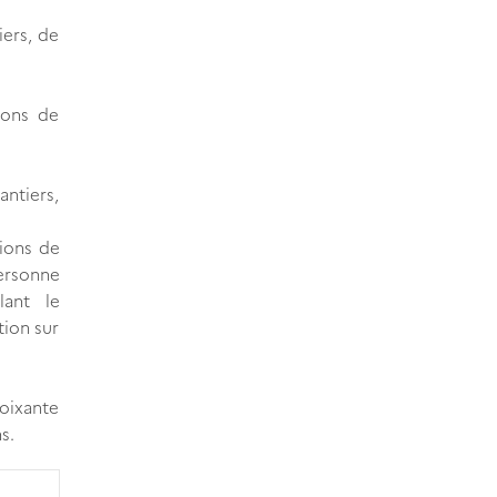
ers, de
ions de
antiers,
tions de
personne
lant le
tion sur
soixante
s.