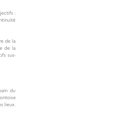
ectifs :
ntinuité
re de la
ce de la
ifs sus-
bain du
montoise
s lieux.