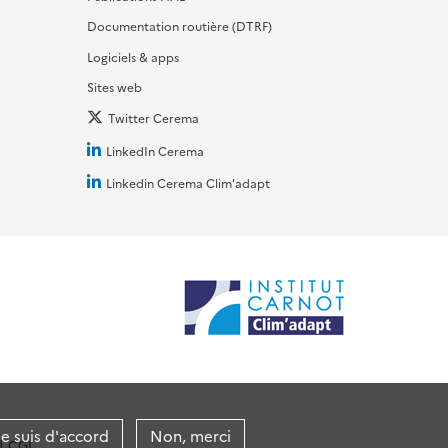
Documentation routière (DTRF)
Logiciels & apps
Sites web
Twitter Cerema
LinkedIn Cerema
Linkedin Cerema Clim'adapt
je suis d'accord
Non, merci
CGI