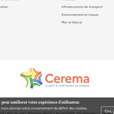
sation
Infrastructures de transport
Environnement et risques
Mer et littoral
e pour améliorer votre expérience d'utilisateur.
us nous donnez votre consentement de définir des cookies.
Oui, 
ma
Plan du site
Mentions légales
Accessibilité : Partiellement conforme