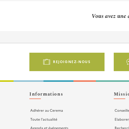
Vous avez une q
Pied
de
REJOIGNEZ-NOUS
page
-
Liens
d'actions
Informations
Missi
Adhérer au Cerema
Conseill
Toute l'actualité
Elaborer
Agenda et événements
Recherc