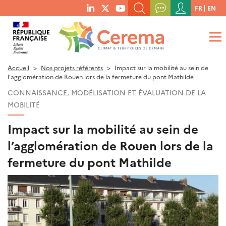
Menu
FR
EN
menu
du
RECHERCHER UN MOT-CLÉ, UNE PUBLICATION, ETC.
social
compte
links
de
QUE RECHERCHEZ-VOUS ?
OK
l'utilisateur
Accueil
Nos projets référents
Impact sur la mobilité au sein de
l’agglomération de Rouen lors de la fermeture du pont Mathilde
CONNAISSANCE, MODÉLISATION ET ÉVALUATION DE LA
MOBILITÉ
Impact sur la mobilité au sein de
l’agglomération de Rouen lors de la
fermeture du pont Mathilde