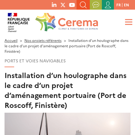
Menu
FR
EN
menu
du
RECHERCHER UN MOT-CLÉ, UNE PUBLICATION, ETC.
social
compte
links
de
QUE RECHERCHEZ-VOUS ?
OK
l'utilisateur
Accueil
Nos projets référents
Installation d’un houlographe dans
le cadre d’un projet d’aménagement portuaire (Port de Roscoff,
Finistère)
PORTS ET VOIES NAVIGABLES
Installation d’un houlographe dans
le cadre d’un projet
d’aménagement portuaire (Port de
Roscoff, Finistère)