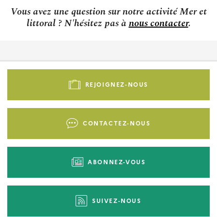
Vous avez une question sur notre activité Mer et
littoral ? N'hésitez pas à
nous contacter
.
Pied
de
REJOIGNEZ-NOUS
page
-
Liens
CONTACTEZ-NOUS
d'actions
ABONNEZ-VOUS
SUIVEZ-NOUS