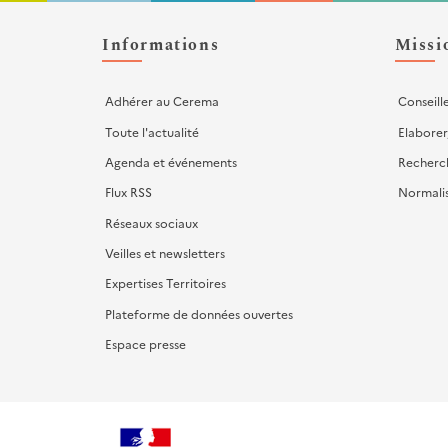
Liens
d'actions
Informations
Missi
Adhérer au Cerema
Conseill
Toute l'actualité
Elaborer
Agenda et événements
Recherc
Flux RSS
Normali
Réseaux sociaux
Veilles et newsletters
Expertises Territoires
Plateforme de données ouvertes
Espace presse