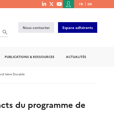
Menu
FR
EN
menu
du
social
compte
links
de
Nous contacter
Espace adhérents
l'utilisateur
OK
PUBLICATIONS & RESSOURCES
ACTUALITÉS
ord Isère Durable
pacts du programme de