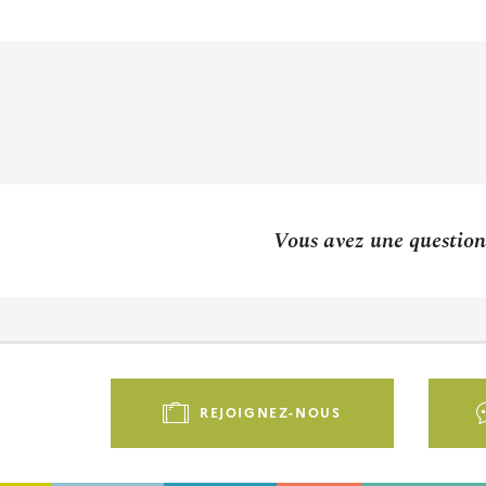
Vous avez une question 
Pied
de
REJOIGNEZ-NOUS
page
-