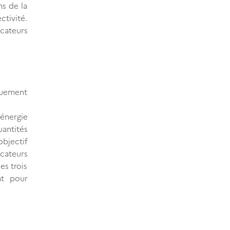
s de la
ctivité.
icateurs
iquement
énergie
uantités
objectif
icateurs
es trois
nt pour