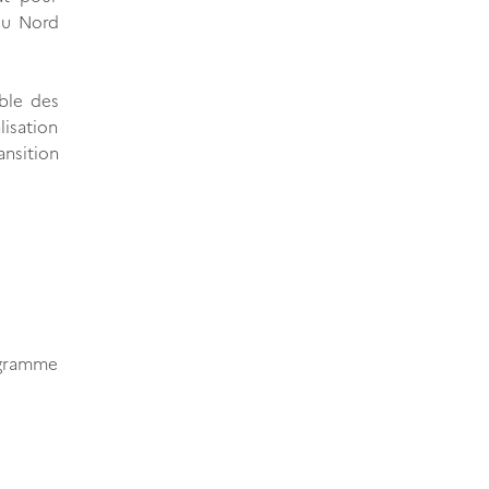
du Nord
ble des
lisation
nsition
ogramme