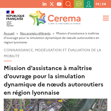
Menu
FR
EN
menu
du
RECHERCHER UN MOT-CLÉ, UNE PUBLICATION, ETC.
social
compte
links
de
QUE RECHERCHEZ-VOUS ?
OK
l'utilisateur
Accueil
Nos projets référents
Mission d'assistance à maîtrise
d'ouvrage pour la simulation dynamique de nœuds autoroutiers en
région lyonnaise
CONNAISSANCE, MODÉLISATION ET ÉVALUATION DE LA
MOBILITÉ
Mission d'assistance à maîtrise
d'ouvrage pour la simulation
dynamique de nœuds autoroutiers
en région lyonnaise