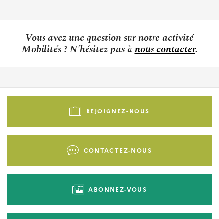
Vous avez une question sur notre activité
Mobilités ? N'hésitez pas à
nous contacter
.
Pied
de
REJOIGNEZ-NOUS
page
-
Liens
CONTACTEZ-NOUS
d'actions
ABONNEZ-VOUS