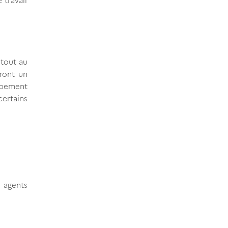
 tout au
tront un
ppement
certains
t agents