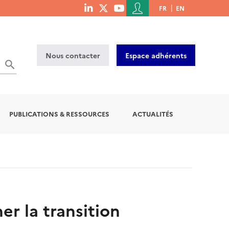
Menu
FR
EN
menu
du
social
compte
links
de
Nous contacter
Espace adhérents
l'utilisateur
OK
PUBLICATIONS & RESSOURCES
ACTUALITÉS
r la transition