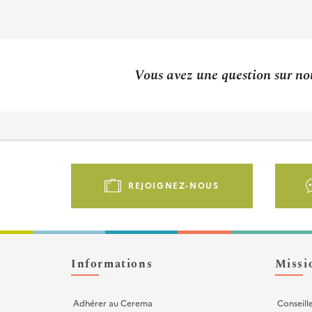
Vous avez une question sur not
Pied
de
REJOIGNEZ-NOUS
page
-
Liens
d'actions
Informations
Missi
Adhérer au Cerema
Conseill