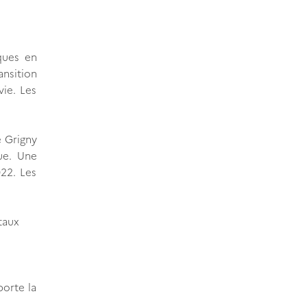
ques en
ansition
ie. Les
 Grigny
ue. Une
022. Les
taux
porte la