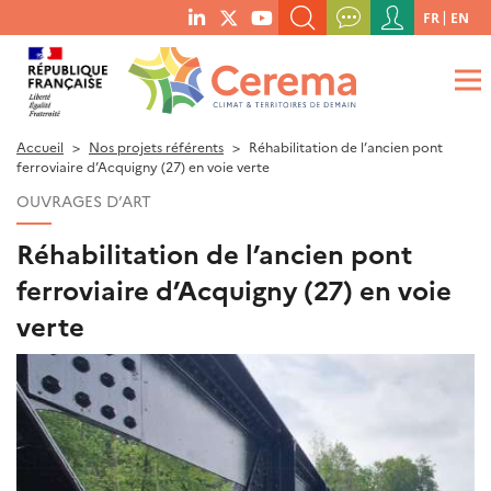
Menu
FR
EN
menu
du
RECHERCHER UN MOT-CLÉ, UNE PUBLICATION, ETC.
social
compte
links
de
QUE RECHERCHEZ-VOUS ?
OK
l'utilisateur
Accueil
Nos projets référents
Réhabilitation de l’ancien pont
ferroviaire d’Acquigny (27) en voie verte
OUVRAGES D’ART
Réhabilitation de l’ancien pont
ferroviaire d’Acquigny (27) en voie
verte