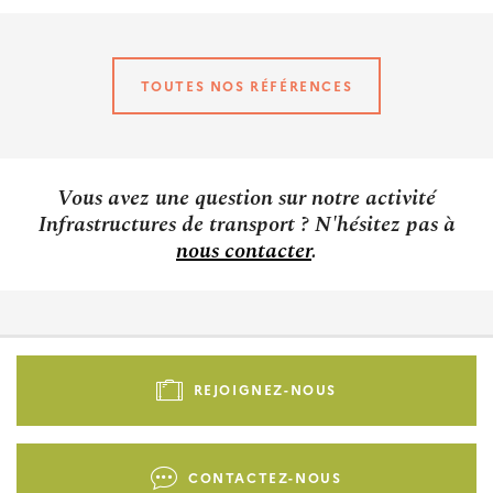
TOUTES NOS RÉFÉRENCES
Vous avez une question sur notre activité
Infrastructures de transport ? N'hésitez pas à
nous contacter
.
Pied
de
REJOIGNEZ-NOUS
page
-
Liens
CONTACTEZ-NOUS
d'actions