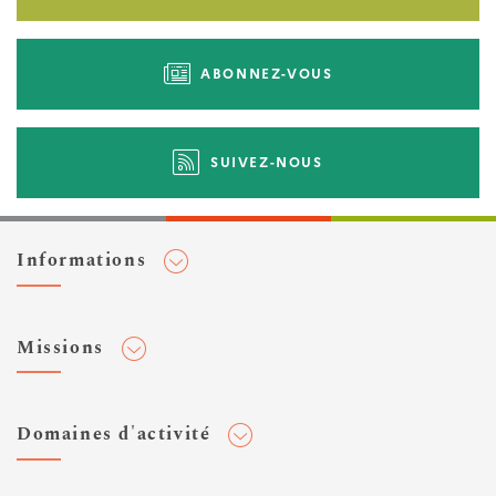
ABONNEZ-VOUS
SUIVEZ-NOUS
Informations
Adhérer au Cerema
Missions
Toute l'actualité
Agenda et événements
Conseiller & Concevoir
Domaines d'activité
Flux RSS
Elaborer, Diffuser & Animer
Réseaux sociaux
Rechercher & Innover