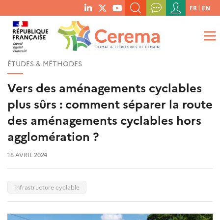
Menu
FR
EN
menu
du
RECHERCHER UN MOT-CLÉ, UNE PUBLICATION, ETC.
social
compte
links
de
QUE RECHERCHEZ-VOUS ?
OK
l'utilisateur
ÉTUDES & MÉTHODES
Vers des aménagements cyclables
plus sûrs : comment séparer la route
des aménagements cyclables hors
agglomération ?
18 AVRIL 2024
Infrastructure cyclable