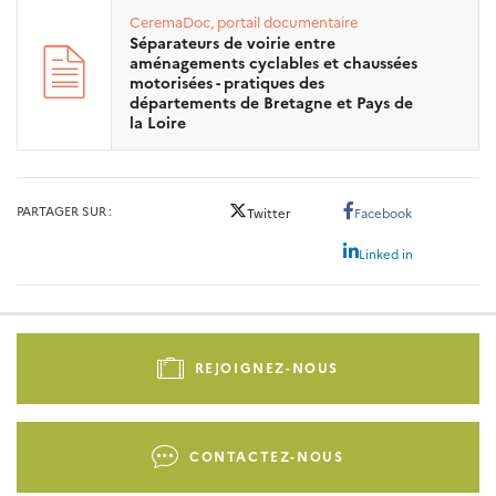
CeremaDoc, portail documentaire
Séparateurs de voirie entre
aménagements cyclables et chaussées
motorisées - pratiques des
départements de Bretagne et Pays de
la Loire
PARTAGER SUR
Twitter
Facebook
Linked in
Pied
de
REJOIGNEZ-NOUS
page
-
Liens
CONTACTEZ-NOUS
d'actions