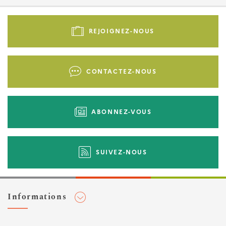
Pied
de
REJOIGNEZ-NOUS
page
-
Liens
CONTACTEZ-NOUS
d'actions
ABONNEZ-VOUS
SUIVEZ-NOUS
Informations