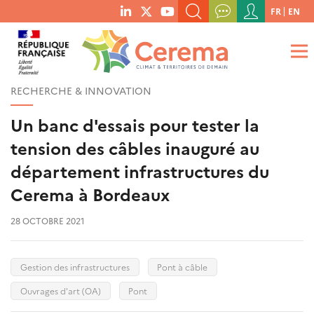
Menu
FR
EN
menu
du
RECHERCHER UN MOT-CLÉ, UNE PUBLICATION, ETC.
social
compte
links
de
QUE RECHERCHEZ-VOUS ?
OK
l'utilisateur
RECHERCHE & INNOVATION
Un banc d'essais pour tester la
tension des câbles inauguré au
département infrastructures du
Cerema à Bordeaux
28 OCTOBRE 2021
Gestion des infrastructures
Pont à câble
Ouvrages d'art (OA)
Pont