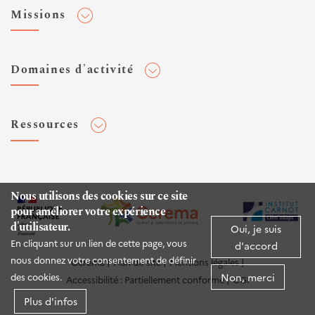
Adhérer au Cerema
Missions
Toute l'actualité
Agenda et événements
Conseiller & Concevoir
Domaines d'activité
Flux RSS
Elaborer, Diffuser & Animer
Réseaux sociaux
Rechercher & Innover
Aménagement et stratégies territoriales
Veilles et newsletters
Ressources
Normalisation
Bâtiment
Expertises Territoires
Mobilités
Plateforme de données ouvertes
Editions
Infrastructures de transport
Espace presse
Rapports d'étude
Nous utilisons des cookies sur ce site
Environnement et risques
pour améliorer votre expérience
Publications HAL
d'utilisateur.
Mer et littoral
Oui, je suis
Documentation routière (DTRF)
En cliquant sur un lien de cette page, vous
d'accord
Logiciels & apps
nous donnez votre consentement de définir
Cerema
Plan du site
Mentions légales
Non, merci
des cookies.
Accessibilité : Partiellement conforme
CGI
Sites web
Plus d'infos
Twitter Cerema