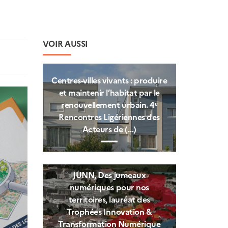
VOIR AUSSI
Centres‑villes vivants : produire
et maintenir l’habitat par le
renouvellement urbain. 4ᵉ
Rencontres Ligériennes des
Acteurs de (…)
JUNN, Des jumeaux
numériques pour nos
territoires, lauréat des
Trophées Innovation &
Transformation Numérique