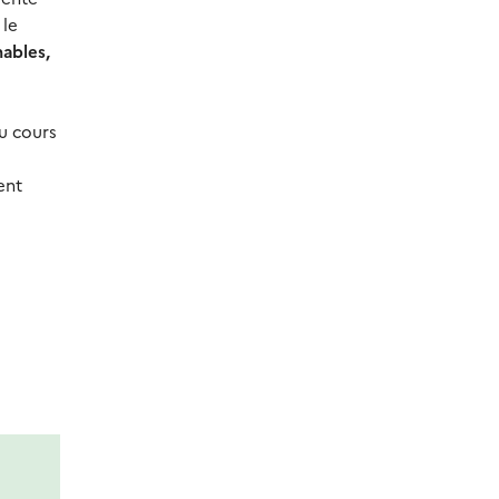
 le
nables,
u cours
ent