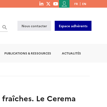
Menu
FR
EN
menu
du
social
compte
links
de
Nous contacter
Espace adhérents
l'utilisateur
PUBLICATIONS & RESSOURCES
ACTUALITÉS
s fraîches. Le Cerema