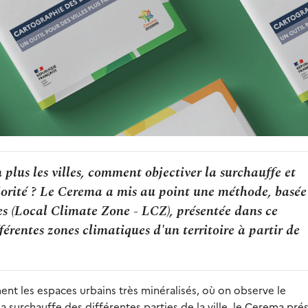
 plus les villes, comment objectiver la surchauffe et
 priorité ? Le Cerema a mis au point une méthode, basée
s (Local Climate Zone - LCZ), présentée dans ce
érentes zones climatiques d'un territoire à partir de
nt les espaces urbains très minéralisés, où on observe le
a surchauffe des différentes parties de la ville, le Cerema pré