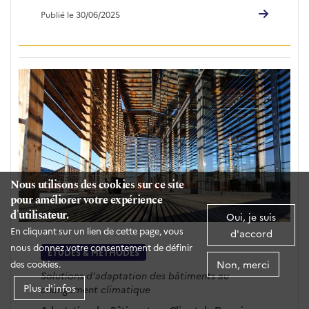
Publié le 30/06/2025
Nous utilisons des cookies sur ce site
pour améliorer votre expérience
d'utilisateur.
Oui, je suis
En cliquant sur un lien de cette page, vous
d'accord
nous donnez votre consentement de définir
ÉTUDES & MÉTHODES
Non, merci
des cookies.
Solutions d'adaptation des bâtiments au
Plus d'infos
changement climatique