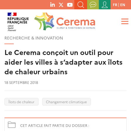
Menu
FR
EN
menu
du
RECHERCHER UN MOT-CLÉ, UNE PUBLICATION, ETC.
social
compte
links
de
QUE RECHERCHEZ-VOUS ?
OK
l'utilisateur
RECHERCHE & INNOVATION
Le Cerema conçoit un outil pour
aider les villes à s’adapter aux îlots
de chaleur urbains
18 SEPTEMBRE 2018
Îlots de chaleur
Changement climatique
CET ARTICLE FAIT PARTIE DU DOSSIER :