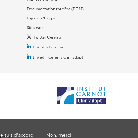
Documentation routière (DTRF)
Logiciels & apps
Sites web
Twitter Cerema
LinkedIn Cerema
Linkedin Cerema Clim'adapt
je suis d'accord
Non, merci
CGI