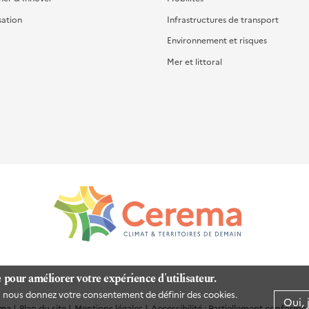
sation
Infrastructures de transport
Environnement et risques
Mer et littoral
e pour améliorer votre expérience d'utilisateur.
us nous donnez votre consentement de définir des cookies.
Oui, 
ma
Plan du site
Mentions légales
Accessibilité : Partiellement conforme