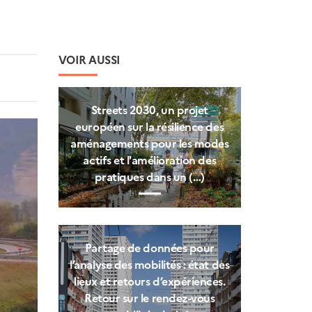
VOIR AUSSI
Streets 2030, un projet
européen sur la résilience des
aménagements pour les modes
actifs et l'amélioration des
pratiques dans un (…)
Partage de données pour
l’analyse des mobilités : état des
lieux et retours d’expériences.
Retour sur le rendez-vous