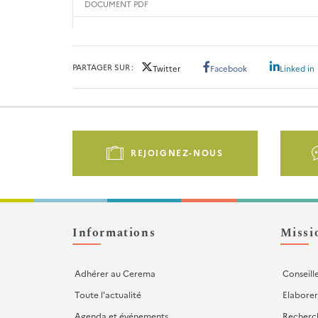
DOCUMENT PDF
PARTAGER SUR
Twitter
Facebook
Linked in
Pied
de
REJOIGNEZ-NOUS
page
-
Liens
d'actions
Informations
Missi
Adhérer au Cerema
Conseill
Toute l'actualité
Elaborer
Agenda et événements
Recherc