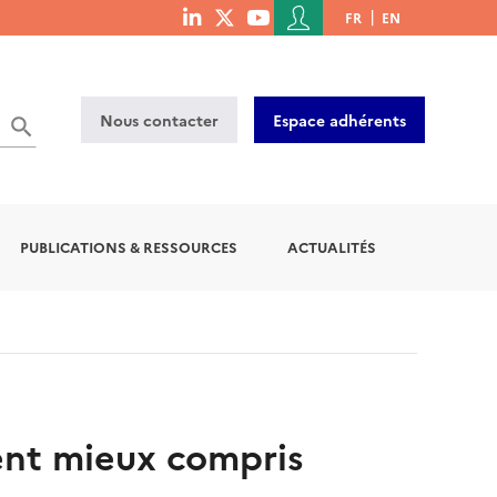
Menu
FR
EN
menu
du
social
compte
links
de
Nous contacter
Espace adhérents
l'utilisateur
PUBLICATIONS & RESSOURCES
ACTUALITÉS
ent mieux compris