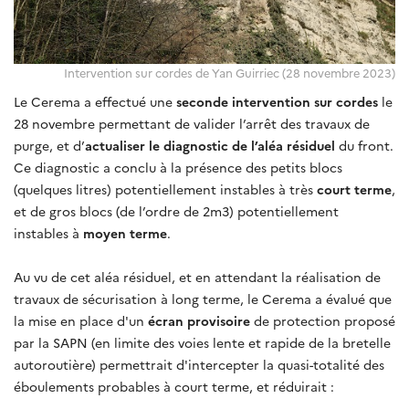
Intervention sur cordes de Yan Guirriec (28 novembre 2023)
Le Cerema a effectué une
seconde intervention sur cordes
le
28 novembre permettant de valider l’arrêt des travaux de
purge, et d’
actualiser le diagnostic de l’aléa résiduel
du front.
Ce diagnostic a conclu à la présence des petits blocs
(quelques litres) potentiellement instables à très
court terme
,
et de gros blocs (de l’ordre de 2m3) potentiellement
instables à
moyen terme
.
Au vu de cet aléa résiduel, et en attendant la réalisation de
travaux de sécurisation à long terme, le Cerema a évalué que
la mise en place d'un
écran provisoire
de protection proposé
par la SAPN (en limite des voies lente et rapide de la bretelle
autoroutière) permettrait d'intercepter la quasi-totalité des
éboulements probables à court terme, et réduirait :