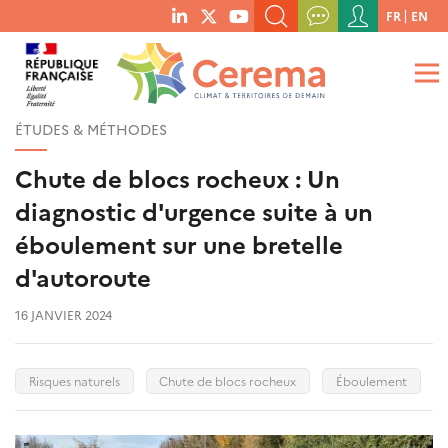
Menu
FR
EN
menu
du
RECHERCHER UN MOT-CLÉ, UNE PUBLICATION, ETC.
social
compte
links
de
QUE RECHERCHEZ-VOUS ?
OK
l'utilisateur
ÉTUDES & MÉTHODES
Chute de blocs rocheux : Un
diagnostic d'urgence suite à un
éboulement sur une bretelle
d'autoroute
16 JANVIER 2024
Risques naturels
Chute de blocs rocheux
Éboulement