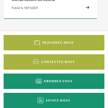
Publié le 19/11/2021
Pied
de
REJOIGNEZ-NOUS
page
-
Liens
CONTACTEZ-NOUS
d'actions
ABONNEZ-VOUS
SUIVEZ-NOUS