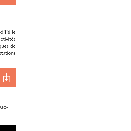
ifié le
ctivités
iques
de
stations
Sud-