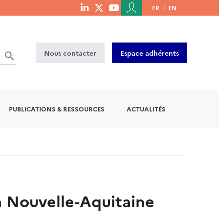
Menu
FR
EN
menu
du
social
compte
links
de
Nous contacter
Espace adhérents
l'utilisateur
PUBLICATIONS & RESSOURCES
ACTUALITÉS
a Nouvelle-Aquitaine