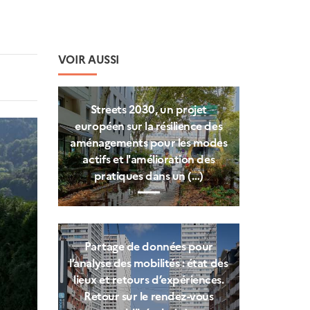
VOIR AUSSI
Streets 2030, un projet
européen sur la résilience des
aménagements pour les modes
actifs et l'amélioration des
pratiques dans un (…)
Partage de données pour
l’analyse des mobilités : état des
lieux et retours d’expériences.
Retour sur le rendez-vous