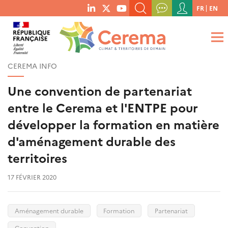
Menu
FR
EN
menu
du
RECHERCHER UN MOT-CLÉ, UNE PUBLICATION, ETC.
social
compte
links
de
QUE RECHERCHEZ-VOUS ?
OK
l'utilisateur
CEREMA INFO
Une convention de partenariat
entre le Cerema et l'ENTPE pour
développer la formation en matière
d'aménagement durable des
territoires
17 FÉVRIER 2020
Aménagement durable
Formation
Partenariat
Convention