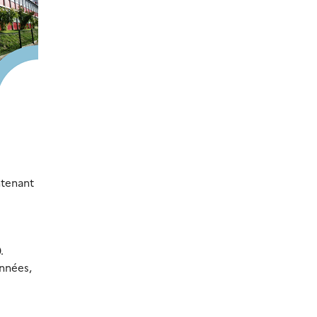
ntenant
.
nnées,