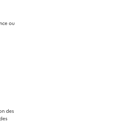
ence ou
on des
 des