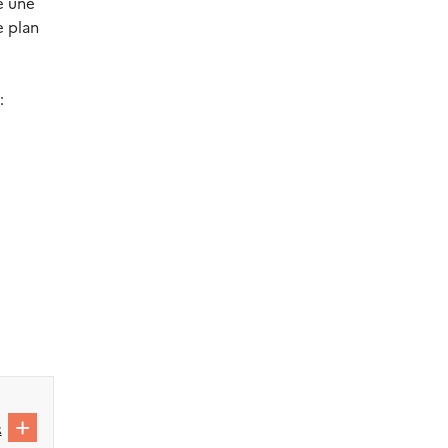
e une
e plan
:
R