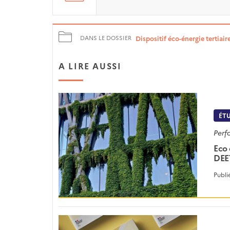
Dispositif éco-énergie tertiai
DANS LE DOSSIER
A LIRE AUSSI
ÉT
Perf
Eco 
DEE
Publi