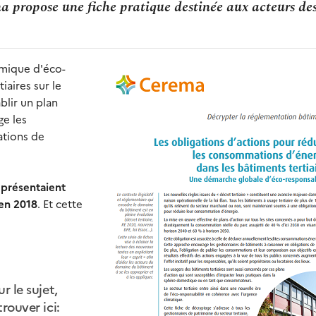
ma propose une fiche pratique destinée aux acteurs de
amique d'éco-
iaires sur le
blir un plan
ge les
ations de
représentaient
en 2018
. Et cette
r le sujet,
rouver ici: