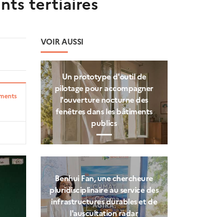
ts tertiaires
VOIR AUSSI
Un prototype d'outil de
pilotage pour accompagner
iments
l'ouverture nocturne des
fenêtres dans les bâtiments
publics
Benhui Fan, une chercheure
pluridisciplinaire au service des
infrastructures durables et de
l'auscultation radar