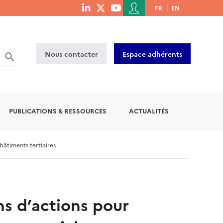
Menu
FR
EN
menu
du
social
compte
links
de
Nous contacter
Espace adhérents
l'utilisateur
PUBLICATIONS & RESSOURCES
ACTUALITÉS
bâtiments tertiaires
ns d’actions pour