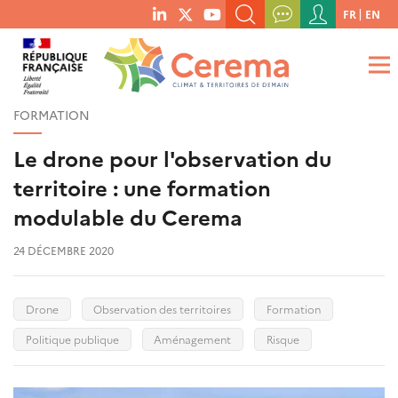
Menu
FR
EN
menu
du
RECHERCHER UN MOT-CLÉ, UNE PUBLICATION, ETC.
social
compte
links
de
QUE RECHERCHEZ-VOUS ?
OK
l'utilisateur
FORMATION
Le drone pour l'observation du
territoire : une formation
modulable du Cerema
24 DÉCEMBRE 2020
Drone
Observation des territoires
Formation
Politique publique
Aménagement
Risque