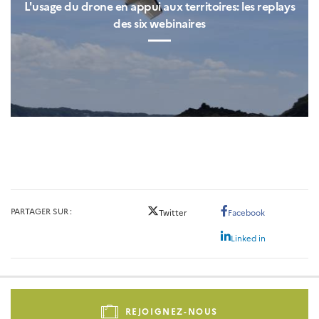
L'usage du drone en appui aux territoires: les replays
des six webinaires
PARTAGER SUR
Twitter
Facebook
Linked in
Pied
de
REJOIGNEZ-NOUS