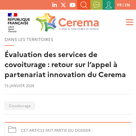
Menu
FR
EN
menu
du
RECHERCHER UN MOT-CLÉ, UNE PUBLICATION, ETC.
social
compte
links
de
QUE RECHERCHEZ-VOUS ?
OK
l'utilisateur
DANS LES TERRITOIRES
Évaluation des services de
covoiturage : retour sur l’appel à
partenariat innovation du Cerema
15 JANVIER 2024
Covoiturage
CET ARTICLE FAIT PARTIE DU DOSSIER :