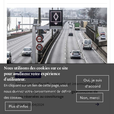
Nous utilisons des cookies sur ce site
pour améliorer votre expérience
EVÉNEMENTS
d'utilisateur.
Oui, je suis
Transports collectifs, partagés et intermodalité
En cliquant sur un lien de cette page, vous
d'accord
Retour sur la journée nationale des gestionnaires de
nous donnez votre consentement de définir
voies réservées au covoiturage
Non, merci
des cookies.
Publié le 08/04/2024
Plus d'infos