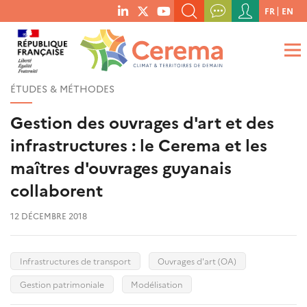
Menu
FR
EN
menu
du
RECHERCHER UN MOT-CLÉ, UNE PUBLICATION, ETC.
social
compte
links
de
QUE RECHERCHEZ-VOUS ?
OK
l'utilisateur
ÉTUDES & MÉTHODES
Gestion des ouvrages d'art et des
infrastructures : le Cerema et les
maîtres d'ouvrages guyanais
collaborent
12 DÉCEMBRE 2018
Infrastructures de transport
Ouvrages d'art (OA)
Gestion patrimoniale
Modélisation