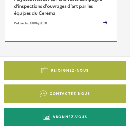
d’inspections d'ouvrages d'art par les
équipes du Cerema
Publié le 08/06/2018
Pied
de
REJOIGNEZ-NOUS
page
-
Liens
CONTACTEZ-NOUS
d'actions
ABONNEZ-VOUS