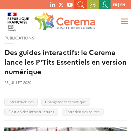
Menu
FR
EN
menu
du
RECHERCHER UN MOT-CLÉ, UNE PUBLICATION, ETC.
social
compte
links
de
QUE RECHERCHEZ-VOUS ?
OK
l'utilisateur
PUBLICATIONS
Des guides interactifs: le Cerema
lance les P'Tits Essentiels en version
numérique
28 JUILLET 2020
Infrastructures
Changement climatique
Gestion des infrastructures
Entretien des routes