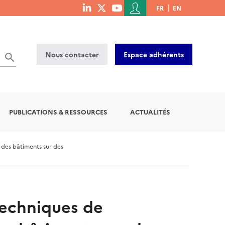
Menu
FR
EN
menu
du
social
compte
links
de
Nous contacter
Espace adhérents
l'utilisateur
PUBLICATIONS & RESSOURCES
ACTUALITÉS
 des bâtiments sur des
 techniques de