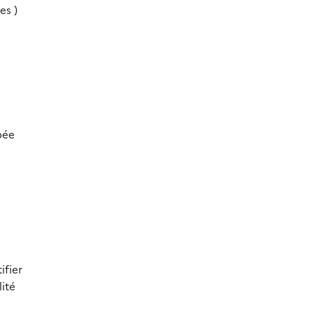
es )
pée
ifier
lité