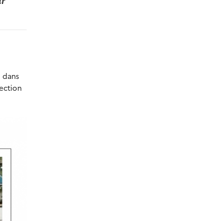
ur
e dans
tection