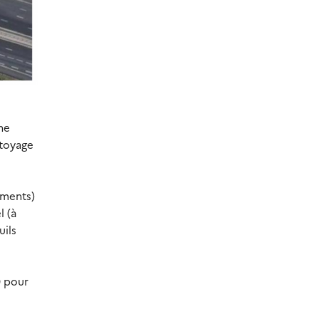
ne
ttoyage
iments)
l (à
uils
0 pour