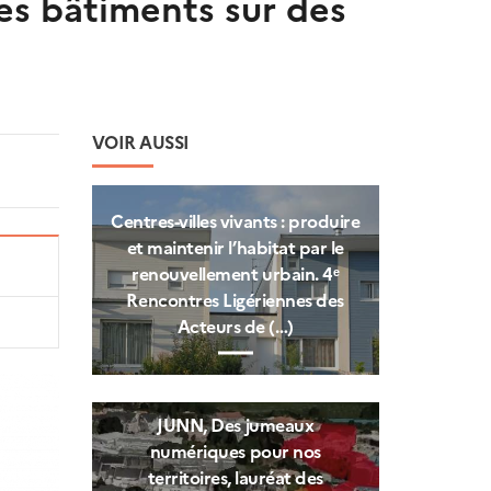
es bâtiments sur des
VOIR AUSSI
Centres‑villes vivants : produire
et maintenir l’habitat par le
renouvellement urbain. 4ᵉ
Rencontres Ligériennes des
Acteurs de (…)
JUNN, Des jumeaux
numériques pour nos
territoires, lauréat des