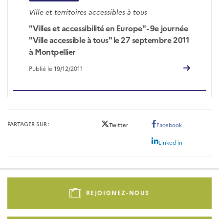
Ville et territoires accessibles à tous
"Villes et accessibilité en Europe" - 9e journée
"Ville accessible à tous" le 27 septembre 2011
à Montpellier
Publié le 19/12/2011
PARTAGER SUR
Twitter
Facebook
Linked in
Pied
de
REJOIGNEZ-NOUS
page
-