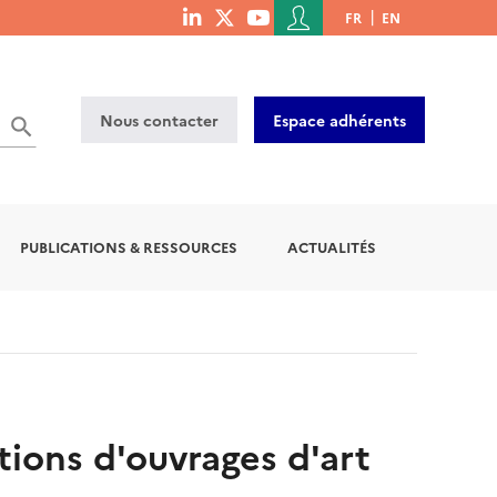
Menu
FR
EN
menu
du
social
compte
links
de
Nous contacter
Espace adhérents
l'utilisateur
PUBLICATIONS & RESSOURCES
ACTUALITÉS
ions d'ouvrages d'art