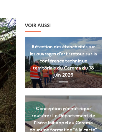
VOIR AUSSI
Réfection des étanchéités sur
les ouvrages d'art : retour sur la
conférence technique
territoriale du Cerema du 18
juin 2026
Conception géométrique
routière : Le Département de
l’Isère fait appel au Cerema
pour une formation "à la carte"