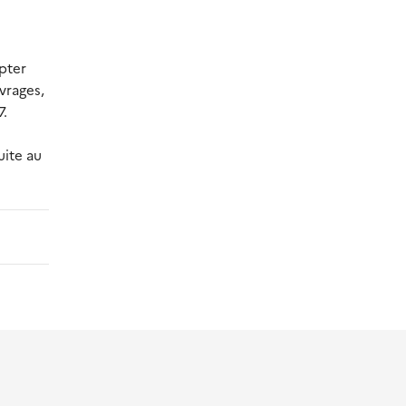
apter
vrages,
7.
uite au