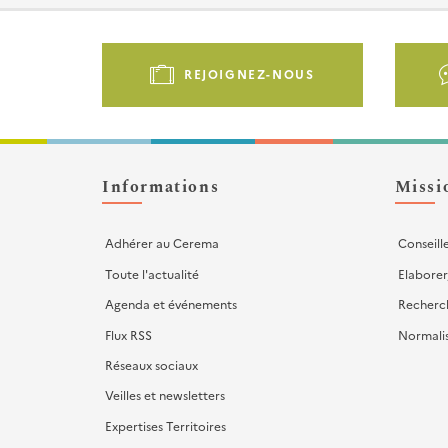
Pied
de
REJOIGNEZ-NOUS
page
-
Liens
d'actions
Informations
Missi
Adhérer au Cerema
Conseill
Toute l'actualité
Elaborer
Agenda et événements
Recherc
Flux RSS
Normali
Réseaux sociaux
Veilles et newsletters
Expertises Territoires