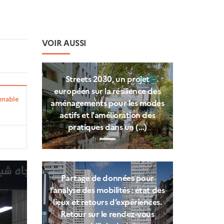
VOIR AUSSI
Streets 2030, un projet
européen sur la résilience des
tenable
aménagements pour les modes
actifs et l'amélioration des
pratiques dans un (…)
Partage de données pour
l’analyse des mobilités : état des
lieux et retours d’expériences.
Retour sur le rendez-vous