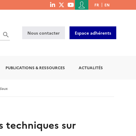
Menu
FR
EN
menu
du
social
compte
links
de
Nous contacter
Espace adhérents
l'utilisateur
PUBLICATIONS & RESSOURCES
ACTUALITÉS
odaux
s techniques sur