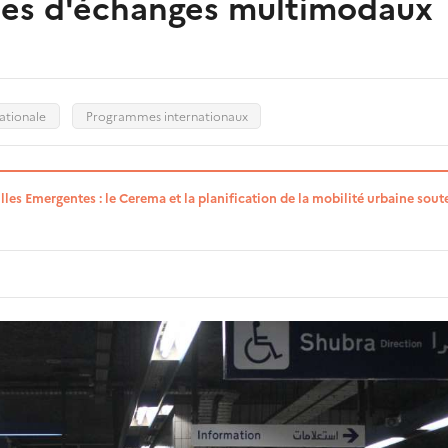
les d'échanges multimodaux
ationale
Programmes internationaux
lles Emergentes : le Cerema et la planification de la mobilité urbaine sou