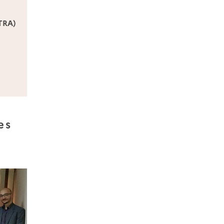
CTRA)
es