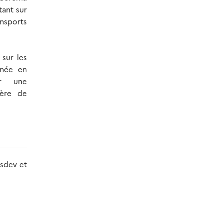
tant sur
nsports
sur les
nnée en
r une
ère de
nsdev et