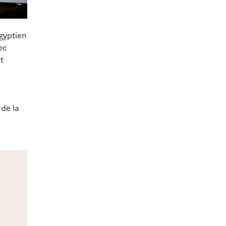
égyptien
ec
t
de la