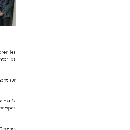
orer les
nter les
ent sur
cipatifs
incipes
 Cerema