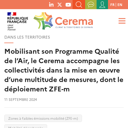
Menu
FR
EN
menu
du
RECHERCHER UN MOT-CLÉ, UNE PUBLICATION, ETC.
social
compte
links
de
QUE RECHERCHEZ-VOUS ?
OK
l'utilisateur
DANS LES TERRITOIRES
Mobilisant son Programme Qualité
de l’Air, le Cerema accompagne les
collectivités dans la mise en œuvre
d’une multitude de mesures, dont le
déploiement ZFE-m
11 SEPTEMBRE 2024
Zones à faibles émissions mobilité (ZFE-m)
Mobilité décarbonée