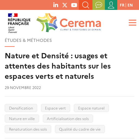
Menu
FR
EN
menu
du
RECHERCHER UN MOT-CLÉ, UNE PUBLICATION, ETC.
social
compte
links
de
QUE RECHERCHEZ-VOUS ?
OK
l'utilisateur
ÉTUDES & MÉTHODES
Nature et Densité : usages et
attentes des habitants sur les
espaces verts et naturels
29 NOVEMBRE 2022
Densification
Espace vert
Espace naturel
Nature en ville
Artificialisation des sols
Renaturation des sols
Qualité du cadre de vie