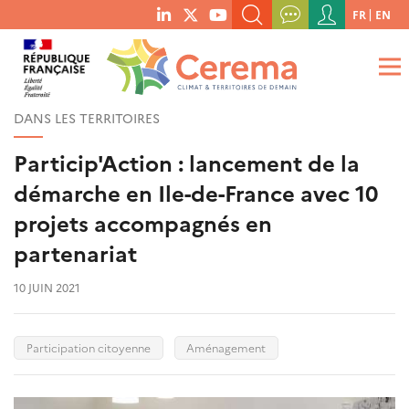
Menu
FR
EN
menu
du
RECHERCHER UN MOT-CLÉ, UNE PUBLICATION, ETC.
social
compte
links
de
QUE RECHERCHEZ-VOUS ?
OK
l'utilisateur
DANS LES TERRITOIRES
Particip'Action : lancement de la
démarche en Ile-de-France avec 10
projets accompagnés en
partenariat
10 JUIN 2021
Participation citoyenne
Aménagement