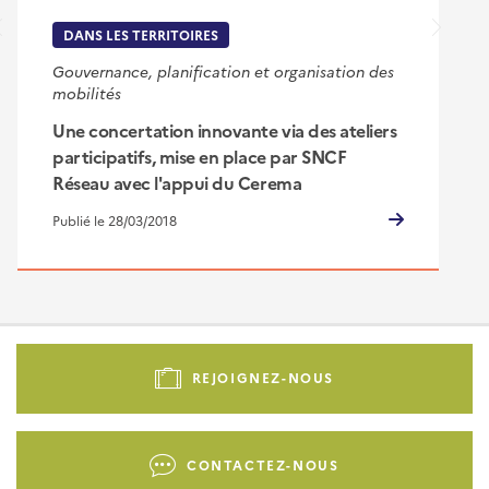
DANS LES TERRITOIRES
Gouvernance, planification et organisation des
mobilités
Une concertation innovante via des ateliers
participatifs, mise en place par SNCF
Réseau avec l'appui du Cerema
Publié le 28/03/2018
Pied
de
REJOIGNEZ-NOUS
page
-
Liens
CONTACTEZ-NOUS
d'actions