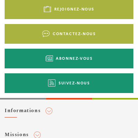
de
REJOIGNEZ-NOUS
page
-
Liens
CONTACTEZ-NOUS
d'actions
ABONNEZ-VOUS
SUIVEZ-NOUS
Informations
Adhérer au Cerema
Missions