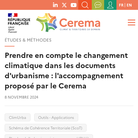
Menu
FR
EN
menu
du
RECHERCHER UN MOT-CLÉ, UNE PUBLICATION, ETC.
social
compte
links
de
QUE RECHERCHEZ-VOUS ?
OK
l'utilisateur
ÉTUDES & MÉTHODES
Prendre en compte le changement
climatique dans les documents
d'urbanisme : l'accompagnement
proposé par le Cerema
8 NOVEMBRE 2024
ClimUrba
Outils - Applications
Schéma de Cohérence Territoriale (ScoT)