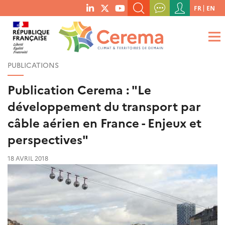
Menu
FR
EN
menu
du
RECHERCHER UN MOT-CLÉ, UNE PUBLICATION, ETC.
social
compte
links
de
QUE RECHERCHEZ-VOUS ?
OK
l'utilisateur
PUBLICATIONS
Publication Cerema : "Le
développement du transport par
câble aérien en France - Enjeux et
perspectives"
18 AVRIL 2018