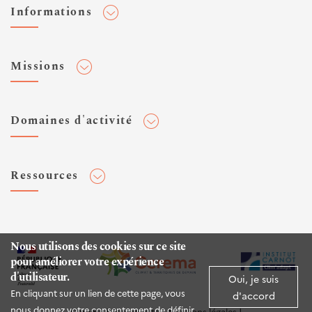
Informations
Adhérer au Cerema
Missions
Toute l'actualité
Agenda et événements
Conseiller & Concevoir
Domaines d'activité
Flux RSS
Elaborer, Diffuser & Animer
Réseaux sociaux
Rechercher & Innover
Aménagement et stratégies territoriales
Veilles et newsletters
Ressources
Normalisation
Bâtiment
Expertises Territoires
Mobilités
Plateforme de données ouvertes
Editions
Infrastructures de transport
Espace presse
Rapports d'étude
Nous utilisons des cookies sur ce site
Environnement et risques
pour améliorer votre expérience
Publications HAL
d'utilisateur.
Mer et littoral
Oui, je suis
Documentation routière (DTRF)
En cliquant sur un lien de cette page, vous
d'accord
Logiciels & apps
nous donnez votre consentement de définir
Cerema
Plan du site
Mentions légales