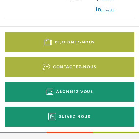
Linked in
Pied
de
REJOIGNEZ-NOUS
page
-
Liens
CONTACTEZ-NOUS
d'actions
ABONNEZ-VOUS
SUIVEZ-NOUS