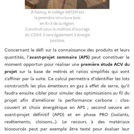
À Nancy, le collège ARTEM est
la première structure bois
en R+3 de la région.
Construit sous la maîtrise d'ouvrage
du CD54, il sera également à énergie
positive.
Concernant le défi sur la connaissance des produits et leurs
quantités, l’
avant-projet sommaire (APS)
peut constituer le
moment opportun pour réaliser une
première étude ACV du
projet
sur la base de métrés et ratios simplifiés qui vont
s’affiner par la suite. Ce calcul permettra d’identifier les lots
constructifs les plus émetteurs en gaz à effet de serre, qu’il
faudra ensuite cibler pour simuler des optimisations au fil du
projet afin d’améliorer la performance carbone : clos-
couvert et choix énergétique en APS ; second oeuvre en
avant-projet définitif (APD) et en phase PRO (isolants,
revêtements, cloisons…). Le recours à des matériaux
biosourcés peut par exemple être testé pour évaluer leur