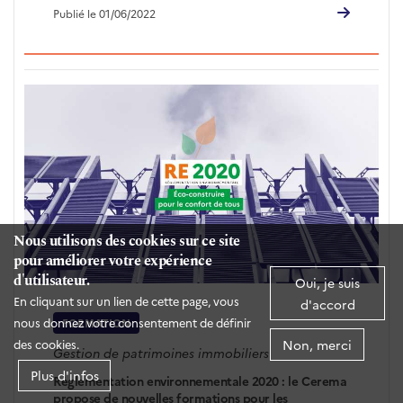
Publié le 01/06/2022
Nous utilisons des cookies sur ce site
pour améliorer votre expérience
d'utilisateur.
Oui, je suis
En cliquant sur un lien de cette page, vous
d'accord
nous donnez votre consentement de définir
FORMATION
Non, merci
des cookies.
Gestion de patrimoines immobiliers
Plus d'infos
Règlementation environnementale 2020 : le Cerema
propose de nouvelles formations pour les