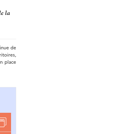
de la
tinue de
itoires,
en place