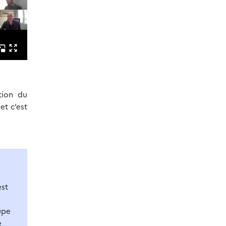
tion du
et c’est
est
upe
e