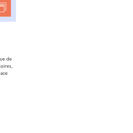
nue de
oires,
lace