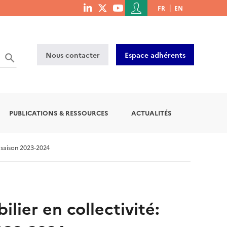
Menu
FR
EN
menu
du
social
compte
links
de
Nous contacter
Espace adhérents
l'utilisateur
PUBLICATIONS & RESSOURCES
ACTUALITÉS
a saison 2023-2024
lier en collectivité: