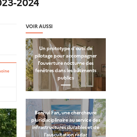
2023-2024
VOIR AUSSI
Un prototype d'outil de
pilotage pour accompagner
l'ouverture nocturne des
fenêtres dans les bâtiments
moine
publics
Benhui Fan, une chercheure
pluridisciplinaire au service des
infrastructures durables et de
l'auscultation radar