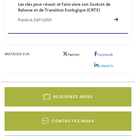
Les clés pour réussir et faire vivre son Contrat de
Relance et de Transition Ecologique (CRTE)
Publié le 23/11/2021
PARTAGER SUR
Twitter
Facebook
Linked in
Pied
de
REJOIGNEZ-NOUS
page
-
Liens
CONTACTEZ-NOUS
d'actions