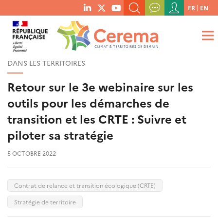
Menu
FR
EN
menu
du
RECHERCHER UN MOT-CLÉ, UNE PUBLICATION, ETC.
social
compte
links
de
QUE RECHERCHEZ-VOUS ?
OK
l'utilisateur
DANS LES TERRITOIRES
Retour sur le 3e webinaire sur les
outils pour les démarches de
transition et les CRTE : Suivre et
piloter sa stratégie
5 OCTOBRE 2022
Contrat de relance et transition écologique (CRTE)
Stratégie de territoire