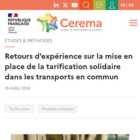
Menu
FR
EN
menu
du
RECHERCHER UN MOT-CLÉ, UNE PUBLICATION, ETC.
social
compte
links
de
QUE RECHERCHEZ-VOUS ?
OK
l'utilisateur
ÉTUDES & MÉTHODES
Retours d'expérience sur la mise en
place de la tarification solidaire
dans les transports en commun
16 AVRIL 2024
Tarification
Mobilité solidaire