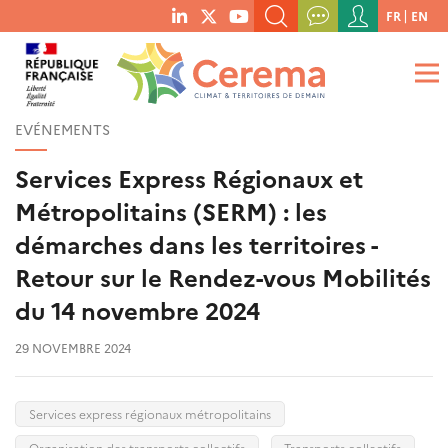
Menu
FR
EN
menu
du
RECHERCHER UN MOT-CLÉ, UNE PUBLICATION, ETC.
social
compte
links
de
QUE RECHERCHEZ-VOUS ?
OK
l'utilisateur
EVÉNEMENTS
Services Express Régionaux et
Métropolitains (SERM) : les
démarches dans les territoires -
Retour sur le Rendez-vous Mobilités
du 14 novembre 2024
29 NOVEMBRE 2024
Services express régionaux métropolitains
Organisation des transports collectifs
Transports collectifs