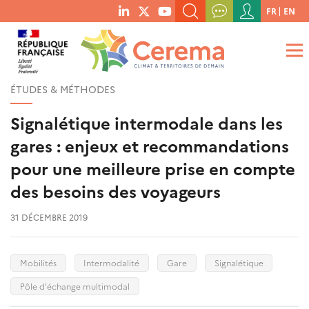
Menu
FR
EN
menu
du
RECHERCHER UN MOT-CLÉ, UNE PUBLICATION, ETC.
social
compte
links
de
QUE RECHERCHEZ-VOUS ?
OK
l'utilisateur
ÉTUDES & MÉTHODES
Signalétique intermodale dans les
gares : enjeux et recommandations
pour une meilleure prise en compte
des besoins des voyageurs
31 DÉCEMBRE 2019
Mobilités
Intermodalité
Gare
Signalétique
Pôle d'échange multimodal