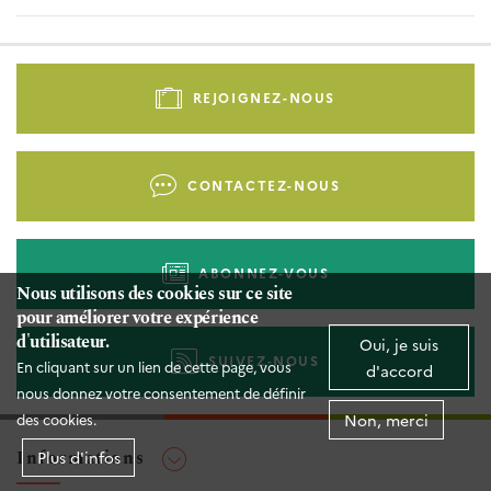
Pied
de
REJOIGNEZ-NOUS
page
-
Liens
CONTACTEZ-NOUS
d'actions
ABONNEZ-VOUS
Nous utilisons des cookies sur ce site
pour améliorer votre expérience
d'utilisateur.
Oui, je suis
SUIVEZ-NOUS
En cliquant sur un lien de cette page, vous
d'accord
nous donnez votre consentement de définir
Non, merci
des cookies.
Informations
Plus d'infos