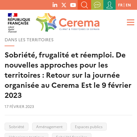
Menu
FR
EN
menu
du
RECHERCHER UN MOT-CLÉ, UNE PUBLICATION, ETC.
social
compte
links
de
QUE RECHERCHEZ-VOUS ?
OK
l'utilisateur
DANS LES TERRITOIRES
Sobriété, frugalité et réemploi. De
nouvelles approches pour les
territoires : Retour sur la journée
organisée au Cerema Est le 9 février
2023
17 FÉVRIER 2023
Sobriété
Aménagement
Espaces publics
Urbanisme tactique
Sobriété foncière