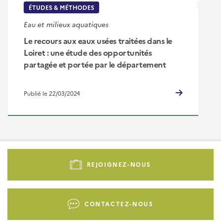
ÉTUDES & MÉTHODES
Eau et milieux aquatiques
Le recours aux eaux usées traitées dans le
Loiret : une étude des opportunités
partagée et portée par le département
Publié le 22/03/2024
Pied
de
REJOIGNEZ-NOUS
page
-
Liens
CONTACTEZ-NOUS
d'actions