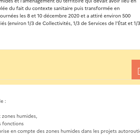
ides et l’aménagement du territoire qui devait avoir lieu en
ulée du fait du contexte sanitaire puis transformée en
journées les 8 et 10 décembre 2020 et a attiré environ 500
és (environ 1/3 de Collectivités, 1/3 de Services de l’État et 1/
e :
x zones humides,
 fonctions
prise en compte des zones humides dans les projets autorouti