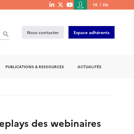
Menu
FR
EN
menu
du
social
compte
links
de
Nous contacter
Espace adhérents
l'utilisateur
PUBLICATIONS & RESSOURCES
ACTUALITÉS
eplays des webinaires