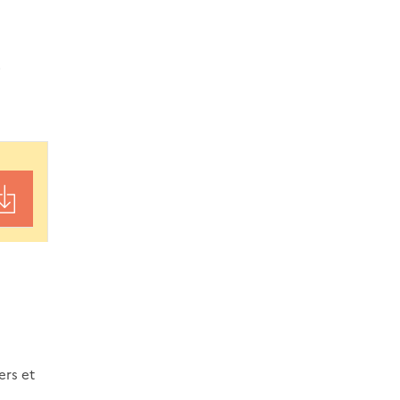
3
ers et