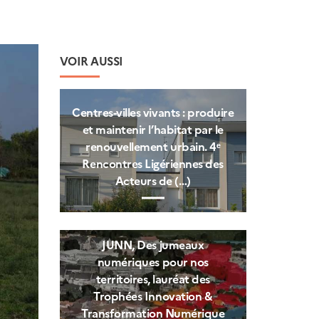
VOIR AUSSI
Centres‑villes vivants : produire
et maintenir l’habitat par le
renouvellement urbain. 4ᵉ
Rencontres Ligériennes des
Acteurs de (…)
JUNN, Des jumeaux
numériques pour nos
territoires, lauréat des
Trophées Innovation &
Transformation Numérique