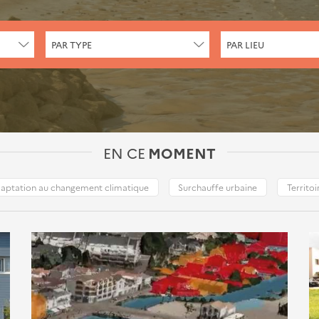
CHERCHER
CHERCHER
PAR TYPE
PAR LIEU
PAR
PAR
TYPE
LIEU
EN CE
MOMENT
aptation au changement climatique
Surchauffe urbaine
Territoi