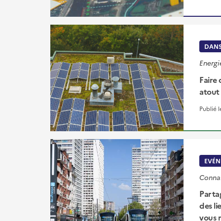
DANS
Energi
Faire
atout 
Publié 
EVÉN
Connai
Partag
des li
vous m