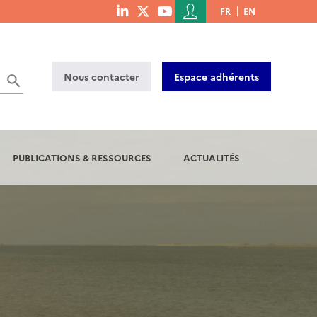
Menu
FR
EN
menu
du
social
compte
links
de
Nous contacter
Espace adhérents
l'utilisateur
PUBLICATIONS & RESSOURCES
ACTUALITÉS