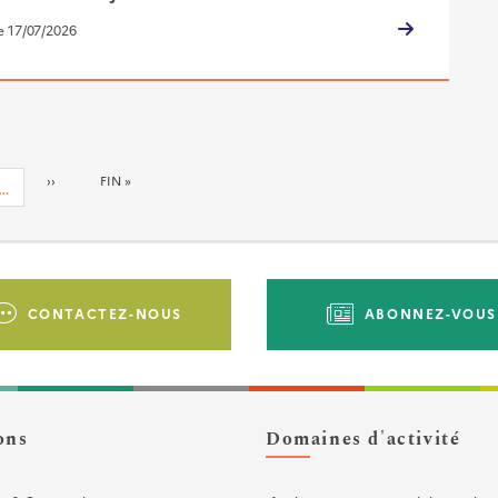
le 17/07/2026
PAGE
››
DERNIÈRE
FIN »
…
SUIVANTE
PAGE
CONTACTEZ-NOUS
ABONNEZ-VOUS
ons
Domaines d'activité