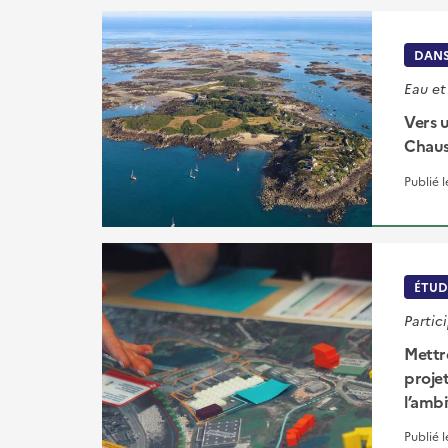
DANS
Eau et
Vers 
Chau
Publié 
ÉTUD
Partic
Mettre
proje
l’ambi
Publié 