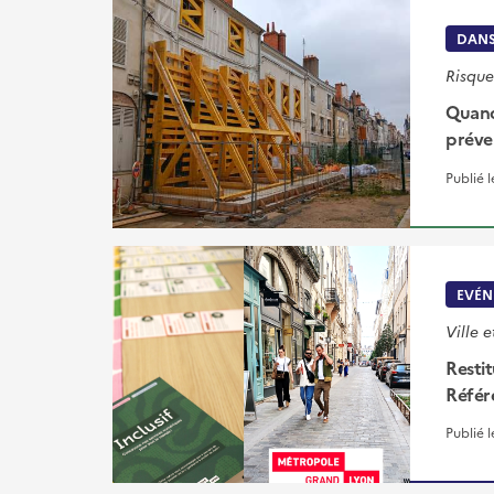
DANS
Risque
Quand
préve
Publié 
EVÉN
Ville e
Restit
Référe
Publié 