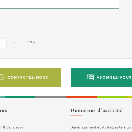
PAGE
››
DERNIÈRE
FIN »
…
SUIVANTE
PAGE
CONTACTEZ-NOUS
ABONNEZ-VOUS
ons
Domaines d'activité
er & Concevoir
Aménagement et stratégies territor