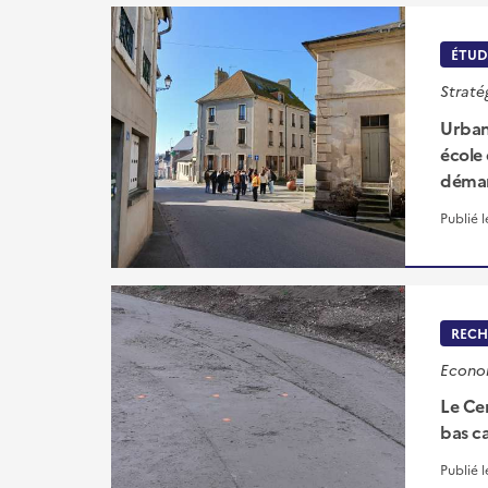
ÉTUD
Straté
Urban
école
démar
Publié 
RECH
Econom
Le Ce
bas c
Publié 