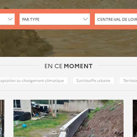
CHERCHER
CHERCHER
PAR TYPE
CENTRE-VAL DE LOI
PAR
PAR
TYPE
LIEU
EN CE
MOMENT
aptation au changement climatique
Surchauffe urbaine
Territoi