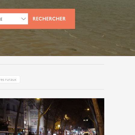
RECHERCHER
RE
res ruraux