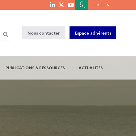
Menu
FR
EN
menu
du
social
compte
links
de
Nous contacter
Espace adhérents
l'utilisateur
PUBLICATIONS & RESSOURCES
ACTUALITÉS