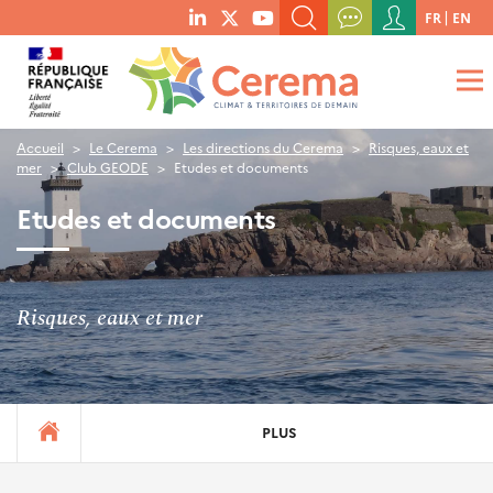
Menu
FR
EN
menu
du
RECHERCHER UN MOT-CLÉ, UNE PUBLICATION, ETC.
social
compte
links
de
QUE RECHERCHEZ-VOUS ?
OK
l'utilisateur
Accueil
Le Cerema
Les directions du Cerema
Risques, eaux et
mer
Club GEODE
Etudes et documents
Etudes et documents
Risques, eaux et mer
PLUS