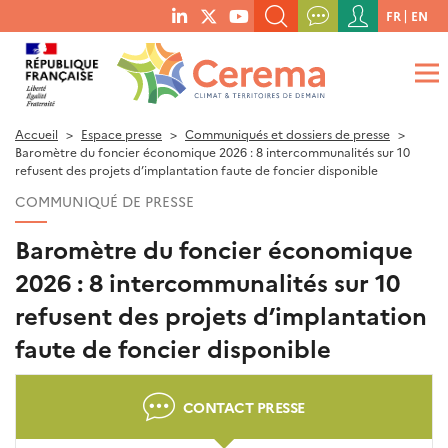
Menu
FR
EN
menu
du
RECHERCHER UN MOT-CLÉ, UNE PUBLICATION, ETC.
social
compte
links
de
QUE RECHERCHEZ-VOUS ?
OK
l'utilisateur
Accueil
Espace presse
Communiqués et dossiers de presse
Baromètre du foncier économique 2026 : 8 intercommunalités sur 10
refusent des projets d’implantation faute de foncier disponible
COMMUNIQUÉ DE PRESSE
Baromètre du foncier économique
2026 : 8 intercommunalités sur 10
refusent des projets d’implantation
faute de foncier disponible
CONTACT PRESSE