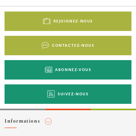
Pied
de
REJOIGNEZ-NOUS
page
-
Liens
CONTACTEZ-NOUS
d'actions
ABONNEZ-VOUS
SUIVEZ-NOUS
Informations