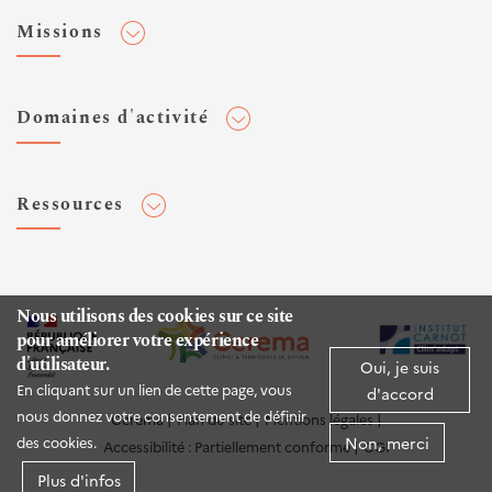
Adhérer au Cerema
Missions
Toute l'actualité
Agenda et événements
Conseiller & Concevoir
Domaines d'activité
Flux RSS
Elaborer, Diffuser & Animer
Réseaux sociaux
Rechercher & Innover
Aménagement et stratégies territoriales
Veilles et newsletters
Ressources
Normalisation
Bâtiment
Expertises Territoires
Mobilités
Plateforme de données ouvertes
Editions
Infrastructures de transport
Espace presse
Rapports d'étude
Nous utilisons des cookies sur ce site
Environnement et risques
pour améliorer votre expérience
Publications HAL
d'utilisateur.
Mer et littoral
Oui, je suis
Documentation routière (DTRF)
En cliquant sur un lien de cette page, vous
d'accord
Logiciels & apps
nous donnez votre consentement de définir
Cerema
Plan du site
Mentions légales
Non, merci
des cookies.
Accessibilité : Partiellement conforme
CGI
Sites web
Plus d'infos
Twitter Cerema