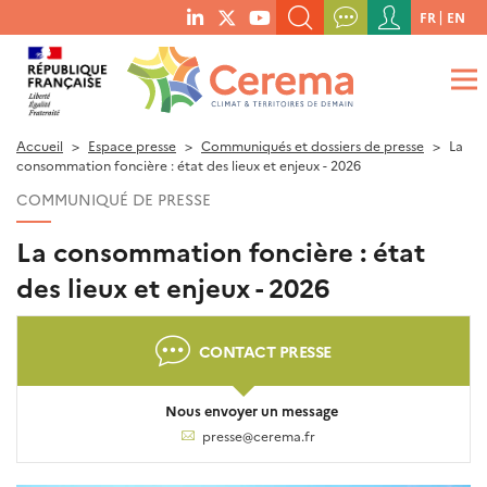
Menu
FR
EN
menu
du
RECHERCHER UN MOT-CLÉ, UNE PUBLICATION, ETC.
social
compte
links
de
QUE RECHERCHEZ-VOUS ?
OK
l'utilisateur
Accueil
Espace presse
Communiqués et dossiers de presse
La
consommation foncière : état des lieux et enjeux - 2026
COMMUNIQUÉ DE PRESSE
La consommation foncière : état
des lieux et enjeux - 2026
CONTACT PRESSE
Nous envoyer un message
presse@cerema.fr