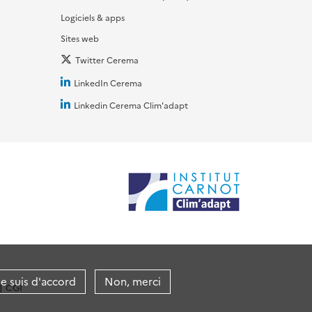
Logiciels & apps
Sites web
Twitter Cerema
LinkedIn Cerema
Linkedin Cerema Clim'adapt
je suis d'accord
Non, merci
CGI