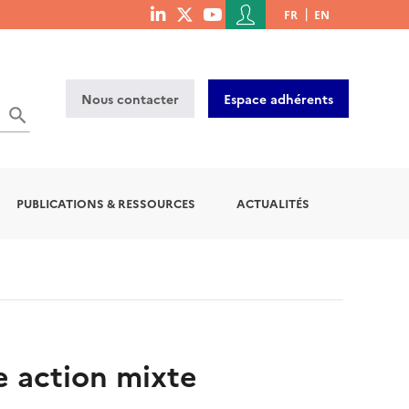
Menu
FR
EN
menu
du
social
compte
links
de
Nous contacter
Espace adhérents
l'utilisateur
OK
PUBLICATIONS & RESSOURCES
ACTUALITÉS
e action mixte