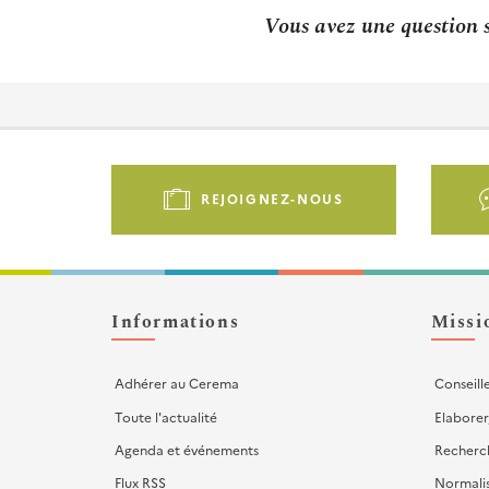
Vous avez une question s
Pied
de
REJOIGNEZ-NOUS
page
-
Liens
d'actions
Informations
Missi
Adhérer au Cerema
Conseill
Toute l'actualité
Elaborer
Agenda et événements
Recherc
Flux RSS
Normali