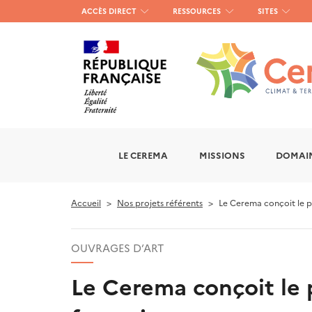
Menu
ACCÈS DIRECT
RESSOURCES
SITES
haut
gauche
LE CEREMA
MISSIONS
DOMAIN
Accueil
Nos projets référents
Le Cerema conçoit le pr
OUVRAGES D’ART
Le Cerema conçoit le 