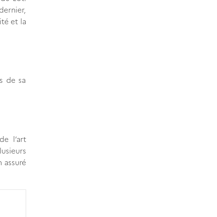
dernier,
té et la
s de sa
e l’art
lusieurs
n assuré