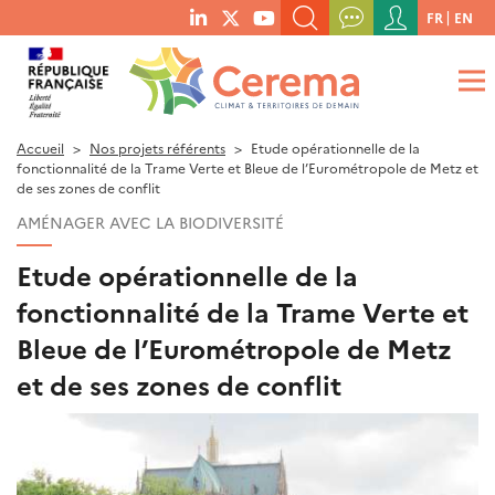
Menu
FR
EN
menu
du
RECHERCHER UN MOT-CLÉ, UNE PUBLICATION, ETC.
social
compte
links
de
QUE RECHERCHEZ-VOUS ?
OK
l'utilisateur
Accueil
Nos projets référents
Etude opérationnelle de la
fonctionnalité de la Trame Verte et Bleue de l’Eurométropole de Metz et
de ses zones de conflit
AMÉNAGER AVEC LA BIODIVERSITÉ
Etude opérationnelle de la
fonctionnalité de la Trame Verte et
Bleue de l’Eurométropole de Metz
et de ses zones de conflit