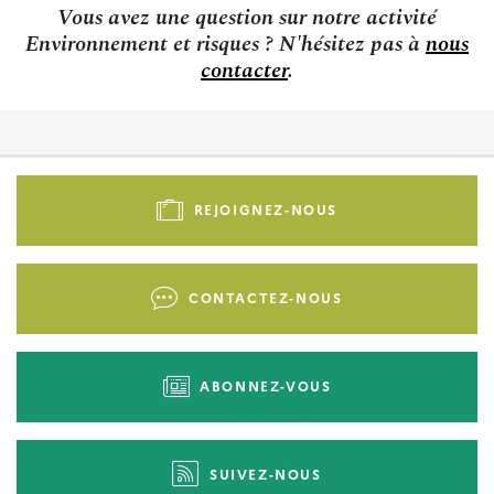
Vous avez une question sur notre activité
Environnement et risques ? N'hésitez pas à
nous
contacter
.
Pied
de
REJOIGNEZ-NOUS
page
-
Liens
CONTACTEZ-NOUS
d'actions
ABONNEZ-VOUS
SUIVEZ-NOUS