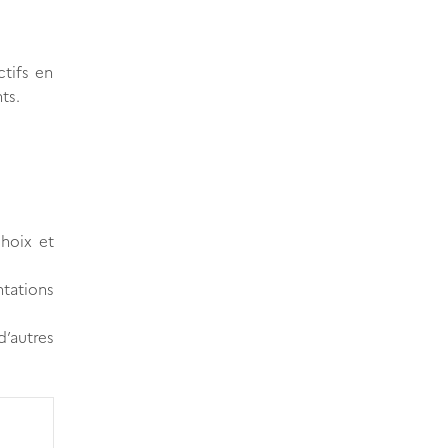
ctifs en
ts.
choix et
ntations
d’autres