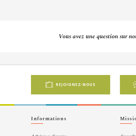
Vous avez une question sur not
Pied
de
REJOIGNEZ-NOUS
page
-
Liens
d'actions
Informations
Missi
Adhérer au Cerema
Conseill