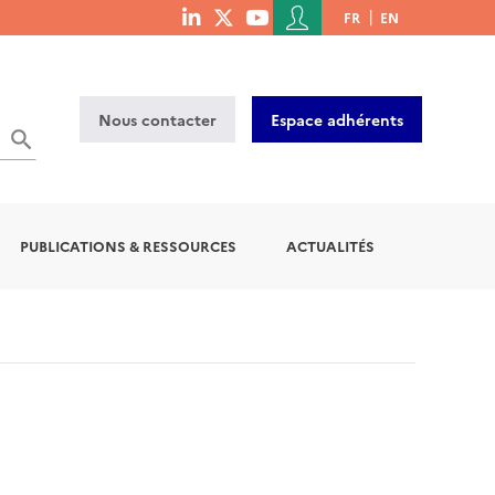
Menu
FR
EN
menu
du
social
compte
links
de
Nous contacter
Espace adhérents
l'utilisateur
OK
PUBLICATIONS & RESSOURCES
ACTUALITÉS