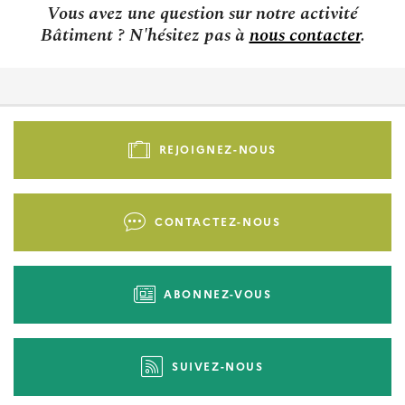
Vous avez une question sur notre activité
Bâtiment ? N'hésitez pas à
nous contacter
.
Pied
de
REJOIGNEZ-NOUS
page
-
Liens
CONTACTEZ-NOUS
d'actions
ABONNEZ-VOUS
SUIVEZ-NOUS