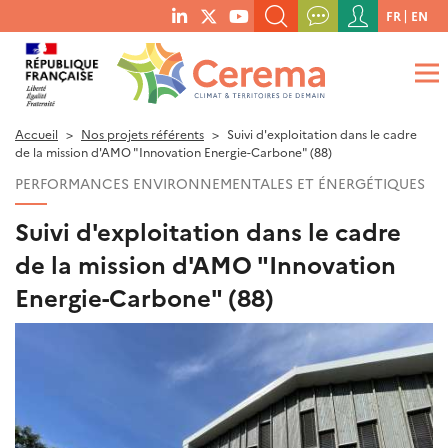
Menu
FR
EN
menu
du
RECHERCHER UN MOT-CLÉ, UNE PUBLICATION, ETC.
social
compte
links
de
QUE RECHERCHEZ-VOUS ?
OK
l'utilisateur
Accueil
Nos projets référents
Suivi d'exploitation dans le cadre
de la mission d'AMO "Innovation Energie-Carbone" (88)
PERFORMANCES ENVIRONNEMENTALES ET ÉNERGÉTIQUES
Suivi d'exploitation dans le cadre
de la mission d'AMO "Innovation
Energie-Carbone" (88)