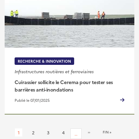
RECHERCHE & INNOVATION
Infrastructures routières et ferroviaires
Cuirassier sollicite le Cerema pour tester ses
barrières anti-inondations
Publié le 07/01/2025
Pagination
Page
1
Page
2
Page
3
Page
4
PAGE
››
DERNIÈRE
FIN »
…
SUIVANTE
PAGE
courante