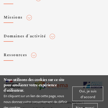
Adhérer au Cerema
Missions
Toute l'actualité
Agenda et événements
Conseiller & Concevoir
Domaines d'activité
Flux RSS
Elaborer, Diffuser & Animer
Réseaux sociaux
Rechercher & Innover
Aménagement et stratégies territoriales
Veilles et newsletters
Ressources
Normalisation
Bâtiment
Expertises Territoires
Mobilités
Plateforme de données ouvertes
Editions
Infrastructures de transport
Espace presse
Rapports d'étude
Nous utilisons des cookies sur ce site
Environnement et risques
pour améliorer votre expérience
Publications HAL
d'utilisateur.
Mer et littoral
Oui, je suis
Documentation routière (DTRF)
En cliquant sur un lien de cette page, vous
d'accord
Logiciels & apps
nous donnez votre consentement de définir
Cerema
Plan du site
Mentions légales
Non, merci
des cookies.