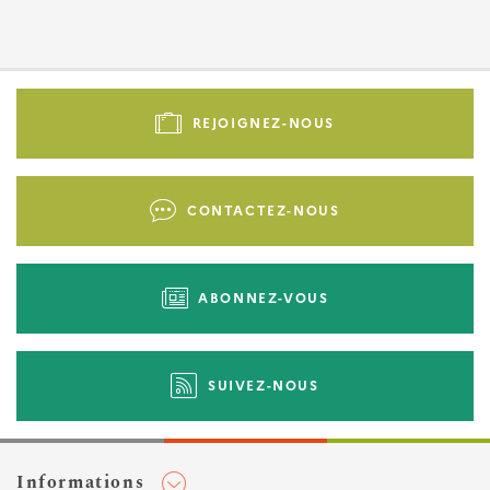
Pied
de
REJOIGNEZ-NOUS
page
-
Liens
CONTACTEZ-NOUS
d'actions
ABONNEZ-VOUS
SUIVEZ-NOUS
Informations